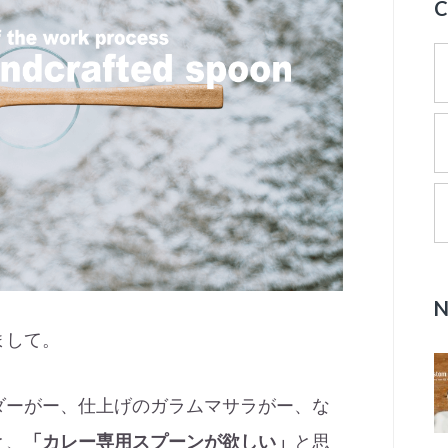
まして。
ダーがー、仕上げのガラムマサラがー、な
と、
「カレー専用スプーンが欲しい」
と思