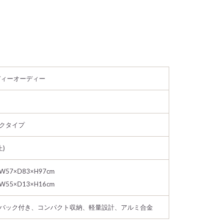
 ディーオーディー
クタイプ
止)
57×D83×H97cm
55×D13×H16cm
バック付き、コンパクト収納、軽量設計、アルミ合金