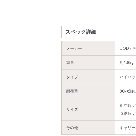
スペック詳細
メーカー
DOD /
重量
約1.8kg
タイプ
ハイバッ
耐荷重
80kg(静
組立時：W
サイズ
収納時：W
その他
キャリー