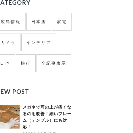
ド
CATEGORY
バ
広島情報
日本酒
家電
ー
カメラ
インテリア
DIY
旅行
全記事表示
NEW POST
メガネで耳の上が痛くな
るのを改善！細いフレー
ム（テンプル）にも対
応！