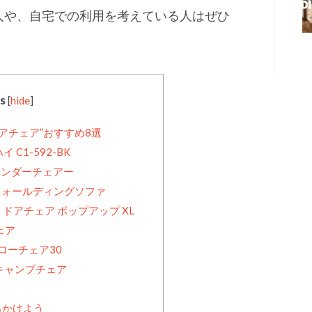
人や、自宅での利用を考えている人はぜひ
s
[
hide
]
アチェア”おすすめ8選
C1-592-BK
ン ペンダーチェアー
ITY フォールディングソファ
アウトドアチェア ポップアップ XL
ェア
ク ローチェア30
F キャンプチェア
出かけよう