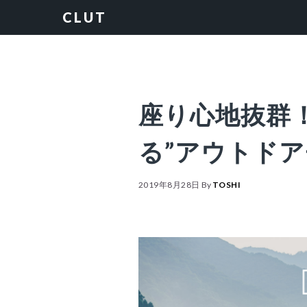
Skip
Skip
Skip
Skip
CLUT
to
to
to
to
primary
content
primary
footer
navigation
sidebar
座り心地抜群
る”アウトドア
2019年8月28日
By
TOSHI