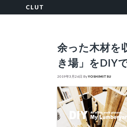
Skip
Skip
Skip
Skip
CLUT
to
to
to
to
primary
content
primary
footer
navigation
sidebar
余った木材を
き場」をDIY
2019年3月26日
By
YOSHIMITSU