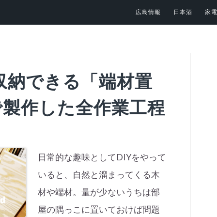
広島情報
日本酒
家
収納できる「端材置
で製作した全作業工程
日常的な趣味としてDIYをやって
いると、自然と溜まってくる木
材や端材。量が少ないうちは部
屋の隅っこに置いておけば問題