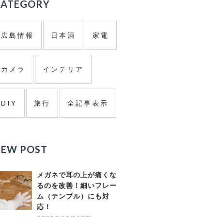
ド
CATEGORY
バ
広島情報
日本酒
家電
ー
カメラ
インテリア
DIY
旅行
全記事表示
NEW POST
メガネで耳の上が痛くな
るのを改善！細いフレー
ム（テンプル）にも対
応！