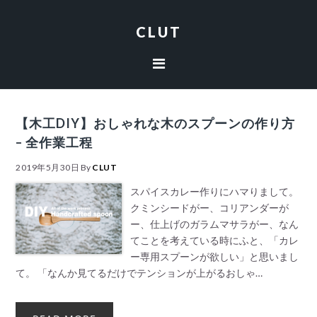
Skip
Skip
Skip
Skip
to
to
to
to
CLUT
primary
content
primary
footer
navigation
sidebar
【木工DIY】おしゃれな木のスプーンの作り方
– 全作業工程
2019年5月30日
By
CLUT
スパイスカレー作りにハマりまして。
クミンシードがー、コリアンダーが
ー、仕上げのガラムマサラがー、なん
てことを考えている時にふと、「カレ
ー専用スプーンが欲しい」と思いまし
て。 「なんか見てるだけでテンションが上がるおしゃ…