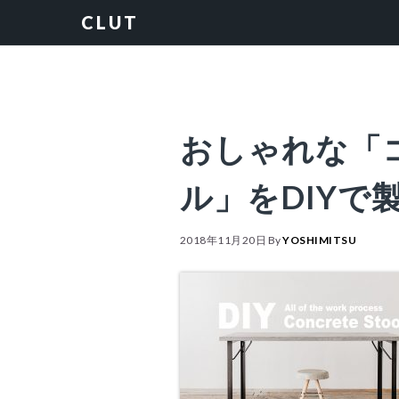
Skip
Skip
Skip
Skip
CLUT
to
to
to
to
primary
content
primary
footer
navigation
sidebar
おしゃれな「
ル」をDIYで
2018年11月20日
By
YOSHIMITSU