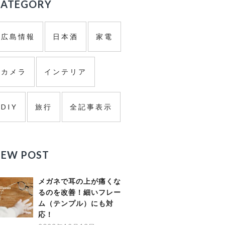
ド
CATEGORY
バ
広島情報
日本酒
家電
ー
カメラ
インテリア
DIY
旅行
全記事表示
NEW POST
メガネで耳の上が痛くな
るのを改善！細いフレー
ム（テンプル）にも対
応！