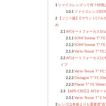
1
ツァイスレンズって何？特徴
1.0.1
ツァイスレンズ(SO
2
【ソニー版】Eマウント(フルサイ
め
2.1
AF(オートフォーカス)
2.1.1
SONY Sonnar T* FE
2.1.2
SONY Sonnar T* FE
2.1.3
Vario-Tessar T* F
2.2
AF(オートフォーカス)
イプ
2.2.1
Vario-Tessar T* F
2.2.2
Distagon T* FE 35
2.2.3
Planar T* FE 50mm
2.3
【APS-C対応】AF(オ
2.3.1
Vario-Tessar T* E
3
レンズは本体よりも重要度”高