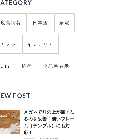
ド
CATEGORY
バ
広島情報
日本酒
家電
ー
カメラ
インテリア
DIY
旅行
全記事表示
NEW POST
メガネで耳の上が痛くな
るのを改善！細いフレー
ム（テンプル）にも対
応！