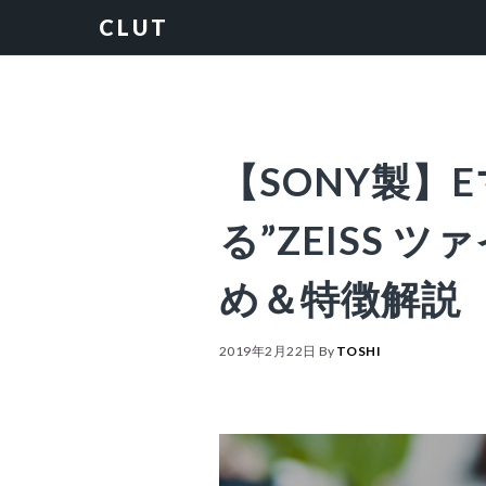
Skip
Skip
Skip
Skip
CLUT
to
to
to
to
primary
content
primary
footer
navigation
sidebar
【SONY製】
る”ZEISS 
め＆特徴解説
2019年2月22日
By
TOSHI