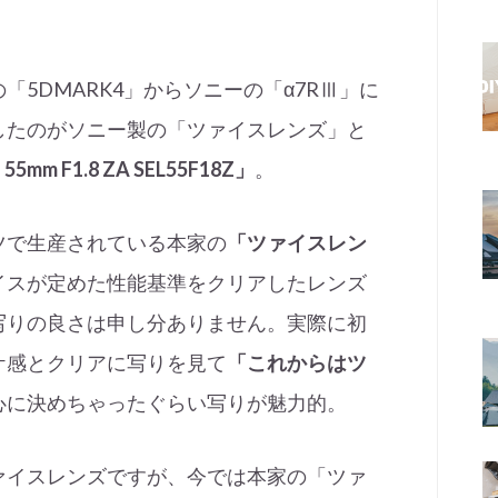
。
5DMARK4」からソニーの「α7RⅢ」に
したのがソニー製の「ツァイスレンズ」と
E 55mm F1.8 ZA SEL55F18Z」
。
ツで生産されている本家の
「ツァイスレン
イスが定めた性能基準をクリアしたレンズ
写りの良さは申し分ありません。実際に初
ケ感とクリアに写りを見て
「これからはツ
心に決めちゃったぐらい写りが魅力的。
ァイスレンズですが、今では本家の「ツァ