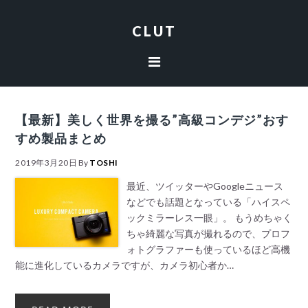
Skip
Skip
Skip
Skip
to
to
to
to
CLUT
primary
content
primary
footer
navigation
sidebar
【最新】美しく世界を撮る”高級コンデジ”おす
すめ製品まとめ
2019年3月20日
By
TOSHI
最近、ツイッターやGoogleニュース
などでも話題となっている「ハイスペ
ックミラーレス一眼」。 もうめちゃく
ちゃ綺麗な写真が撮れるので、プロフ
ォトグラファーも使っているほど高機
能に進化しているカメラですが、カメラ初心者か…