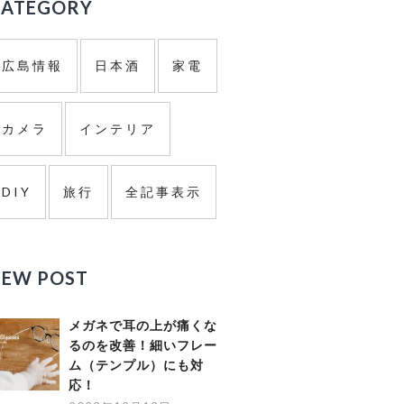
ド
CATEGORY
バ
広島情報
日本酒
家電
ー
カメラ
インテリア
DIY
旅行
全記事表示
NEW POST
メガネで耳の上が痛くな
るのを改善！細いフレー
ム（テンプル）にも対
応！