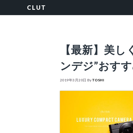
Skip
Skip
Skip
Skip
CLUT
to
to
to
to
primary
content
primary
footer
navigation
sidebar
【最新】美し
ンデジ”おす
2019年3月20日
By
TOSHI