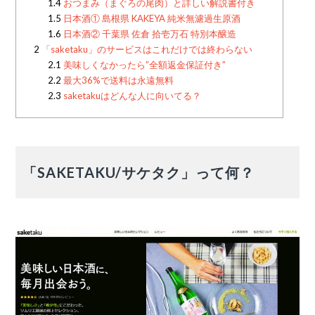
1.4
おつまみ（まぐろの尾肉）と詳しい解説書付き
1.5
日本酒① 島根県 KAKEYA 純米無濾過生原酒
1.6
日本酒② 千葉県 佐倉 拾壱万石 特別本醸造
2
「saketaku」のサービスはこれだけでは終わらない
2.1
美味しくなかったら”全額返金保証付き”
2.2
最大36%で送料は永遠無料
2.3
saketakuはどんな人に向いてる？
「SAKETAKU/サケタク」って何？