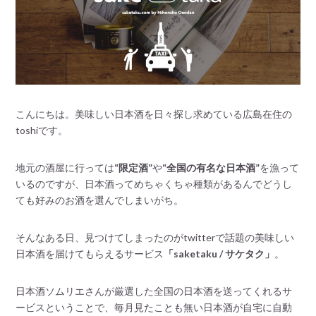
こんにちは。美味しい日本酒を日々探し求めている広島在住の
toshiです。
地元の酒屋に行っては
“限定酒”
や
“全国の有名な日本酒”
を漁って
いるのですが、日本酒ってめちゃくちゃ種類があるんでどうし
ても好みのお酒を選んでしまいがち。
そんなある日、見つけてしまったのがtwitterで話題の美味しい
日本酒を届けてもらえるサービス
「saketaku / サケタク」
。
日本酒ソムリエさんが厳選した全国の日本酒を送ってくれるサ
ービスということで、毎月見たことも無い日本酒が自宅に自動