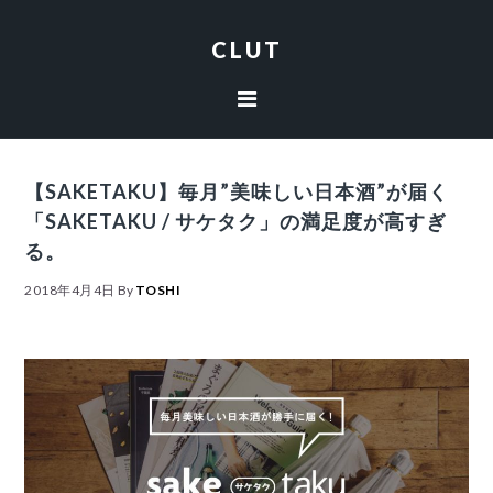
Skip
Skip
Skip
Skip
to
to
to
to
CLUT
primary
content
primary
footer
navigation
sidebar
【SAKETAKU】毎月”美味しい日本酒”が届く
「SAKETAKU / サケタク」の満足度が高すぎ
る。
2018年4月4日
By
TOSHI