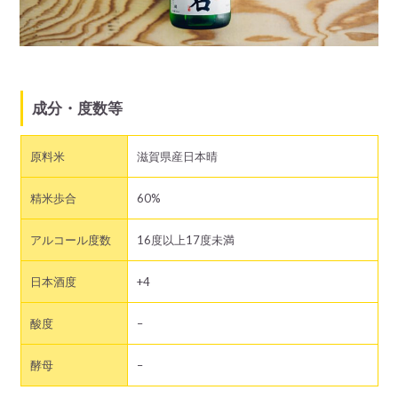
成分・度数等
原料米
滋賀県産日本晴
精米歩合
60%
アルコール度数
16度以上17度未満
日本酒度
+4
酸度
–
酵母
–